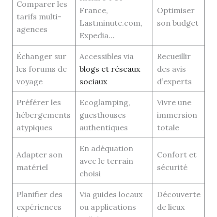
Comparer les
France,
Optimiser
tarifs multi-
Lastminute.com,
son budget
agences
Expedia…
Échanger sur
Accessibles via
Recueillir
les forums de
blogs et réseaux
des avis
voyage
sociaux
d’experts
Préférer les
Ecoglamping,
Vivre une
hébergements
guesthouses
immersion
atypiques
authentiques
totale
En adéquation
Adapter son
Confort et
avec le terrain
matériel
sécurité
choisi
Planifier des
Via guides locaux
Découverte
expériences
ou applications
de lieux