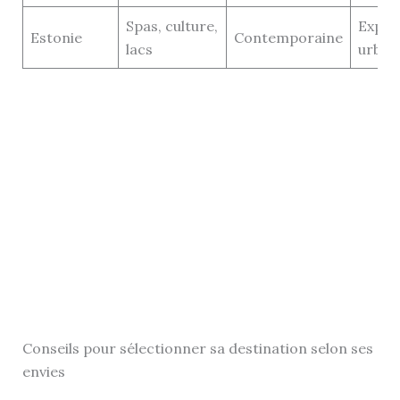
Spas, culture,
Explo
Estonie
Contemporaine
lacs
urbai
Conseils pour sélectionner sa destination selon ses
envies