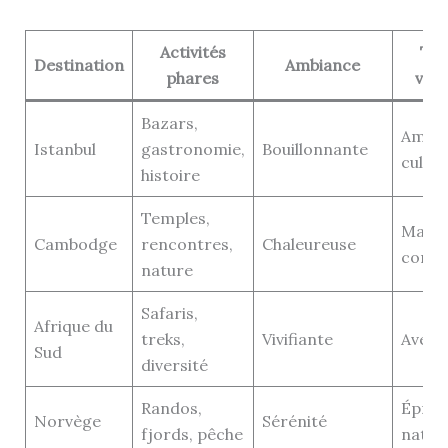
Activités
Typ
Destination
Ambiance
phares
voy
Bazars,
Amate
Istanbul
gastronomie,
Bouillonnante
cultur
histoire
Temples,
Marc
Cambodge
rencontres,
Chaleureuse
conte
nature
Safaris,
Afrique du
treks,
Vivifiante
Avent
Sud
diversité
Randos,
Épris 
Norvège
Sérénité
fjords, pêche
natur