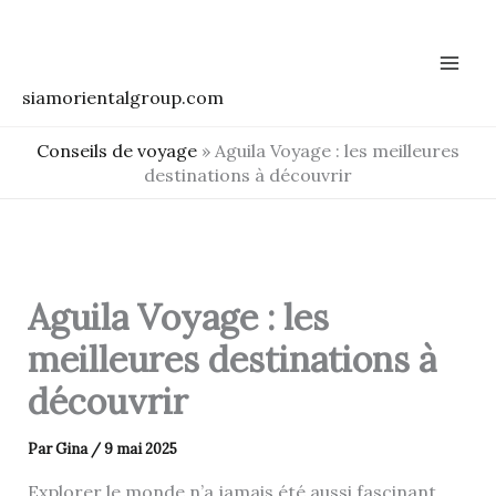
Aller
au
contenu
siamorientalgroup.com
Conseils de voyage
»
Aguila Voyage : les meilleures
destinations à découvrir
Aguila Voyage : les
meilleures destinations à
découvrir
Par
Gina
/
9 mai 2025
Explorer le monde n’a jamais été aussi fascinant