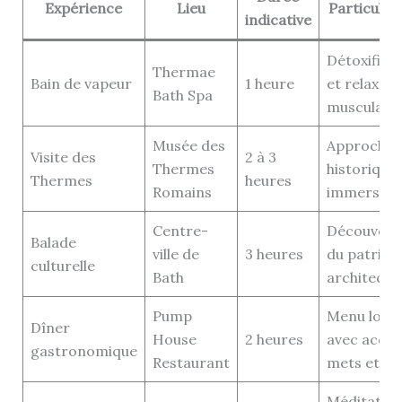
Expérience
Lieu
Particular
indicative
Détoxifica
Thermae
Bain de vapeur
1 heure
et relaxati
Bath Spa
musculaire
Musée des
Approche
Visite des
2 à 3
Thermes
historique
Thermes
heures
Romains
immersive
Centre-
Découvert
Balade
ville de
3 heures
du patrimo
culturelle
Bath
architectu
Pump
Menu local
Dîner
House
2 heures
avec acco
gastronomique
Restaurant
mets et vi
Méditation