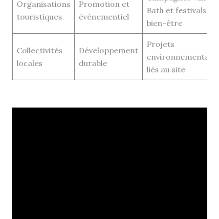
Organisations
Promotion et
Bath et festivals
touristiques
évènementiel
bien-être
Projets
Collectivités
Développement
environnementaux
locales
durable
liés au site