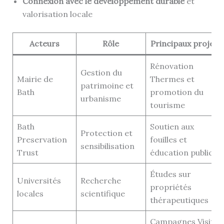
Connexion avec le développement durable
et
valorisation locale
Acteurs
Rôle
Principaux projets
Rénovation
Gestion du
Mairie de
Thermes et
patrimoine et
Bath
promotion du
urbanisme
tourisme
Bath
Soutien aux
Protection et
Preservation
fouilles et
sensibilisation
Trust
éducation publique
Études sur
Universités
Recherche
propriétés
locales
scientifique
thérapeutiques
Campagnes Visit