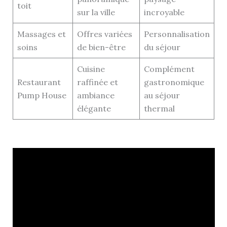
toit
sur la ville
incroyable
Massages et
Offres variées
Personnalisation
soins
de bien-être
du séjour
Cuisine
Complément
Restaurant
raffinée et
gastronomique
Pump House
ambiance
au séjour
élégante
thermal