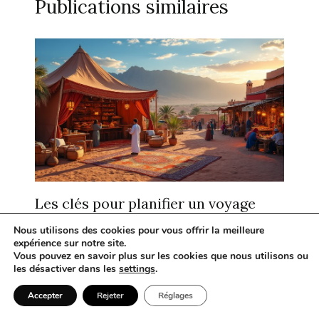
Publications similaires
Les clés pour planifier un voyage
inoubliable dans le sud du Maroc
Nous utilisons des cookies pour vous offrir la meilleure
expérience sur notre site.
Laisser un commentaire
/
Afrique
/ Par
Gina
Vous pouvez en savoir plus sur les cookies que nous utilisons ou
les désactiver dans les
settings
.
Accepter
Rejeter
Réglages