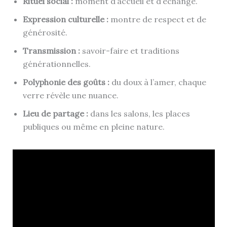
Rituel social :
moment d’accueil et d’échange.
Expression culturelle :
montre de respect et de
générosité.
Transmission :
savoir-faire et traditions
générationnelles.
Polyphonie des goûts :
du doux à l’amer, chaque
verre révèle une nuance.
Lieu de partage :
dans les salons, les places
publiques ou même en pleine nature.