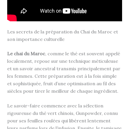
Les secrets de la préparation du Chai du Maroc et
son importance culturelle
Le chai du Maroc
, comme le thé est souvent appelé
localement, repose sur une technique méticuleuse
et un savoir ancestral transmis principalement par
les femmes. Cette préparation est à la fois simple
et sophistiquée, fruit d’une optimisation au fil des
siècles pour tirer le meilleur de chaque ingrédient.
Le savoir-faire commence avec la sélection
rigoureuse du thé vert chinois, Gunpowder, connu
pour ses feuilles roulées qui libèrent lentement
leurs parfums lors de l’infusion. Ensuite, le tamisage