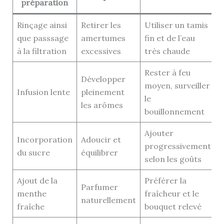
préparation
Rinçage ainsi
Retirer les
Utiliser un tamis
que passsage
amertumes
fin et de l’eau
à la filtration
excessives
très chaude
Rester à feu
Développer
moyen, surveiller
Infusion lente
pleinement
le
les arômes
bouillonnement
Ajouter
Incorporation
Adoucir et
progressivement
du sucre
équilibrer
selon les goûts
Ajout de la
Préférer la
Parfumer
menthe
fraîcheur et le
naturellement
fraîche
bouquet relevé