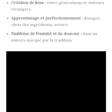
Création de liens :
entre générations et visiteurs
étrangers.
Apprentissage et perfectionnement :
dosages,
choix des ingrédients, service.
Emblème de féminité et de douceur :
dans un
univers marqué par la tradition.