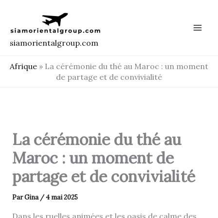
Aller
au
contenu
siamorientalgroup.com
Afrique
»
La cérémonie du thé au Maroc : un moment
de partage et de convivialité
La cérémonie du thé au
Maroc : un moment de
partage et de convivialité
Par
Gina
/
4 mai 2025
Dans les ruelles animées et les oasis de calme des