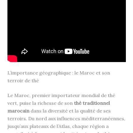
L’importance géographique : le Maroc et son
terroir de thé
Le Maroc, premier importateur mondial de thé
vert, puise la richesse de son
thé traditionnel
marocain
dans la diversité et la qualité de ses
terroirs. Du nord aux influences méditerranéennes,
jusqu’aux plateaux de l’Atlas, chaque région a