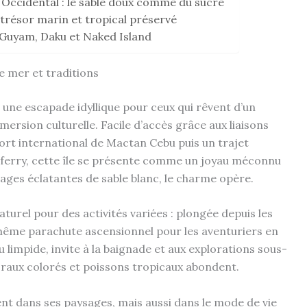
 Occidental : le sable doux comme du sucre
 trésor marin et tropical préservé
: Guyam, Daku et Naked Island
e mer et traditions
t une escapade idyllique pour ceux qui rêvent d’un
ersion culturelle. Facile d’accès grâce aux liaisons
oport international de Mactan Cebu puis un trajet
n ferry, cette île se présente comme un joyau méconnu
plages éclatantes de sable blanc, le charme opère.
aturel pour des activités variées : plongée depuis les
 même parachute ascensionnel pour les aventuriers en
u limpide, invite à la baignade et aux explorations sous-
raux colorés et poissons tropicaux abondent.
nt dans ses paysages, mais aussi dans le mode de vie