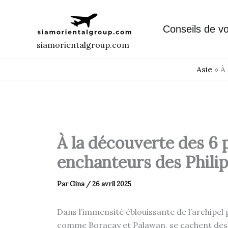
Aller
au
Conseils de v
contenu
siamorientalgroup.com
Asie
»
À 
À la découverte des 6 
enchanteurs des Phili
Par
Gina
/
26 avril 2025
Dans l’immensité éblouissante de l’archipel
comme Boracay et Palawan, se cachent des p