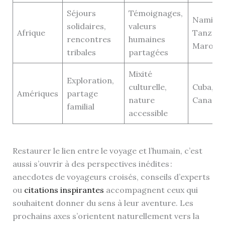
Séjours
Témoignages,
Namibie
solidaires,
valeurs
Afrique
Tanzani
rencontres
humaines
Maroc
tribales
partagées
Mixité
Exploration,
culturelle,
Cuba, Bré
Amériques
partage
nature
Canada
familial
accessible
Restaurer le lien entre le voyage et l’humain, c’est
aussi s’ouvrir à des perspectives inédites :
anecdotes de voyageurs croisés, conseils d’experts
ou
citations inspirantes
accompagnent ceux qui
souhaitent donner du sens à leur aventure. Les
prochains axes s’orientent naturellement vers la