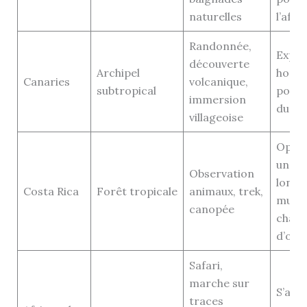
naturelles
l’affl
Randonnée,
Explo
découverte
Archipel
hors 
Canaries
volcanique,
subtropical
pour 
immersion
du ca
villageoise
Opter
un sé
Observation
long 
Costa Rica
Forêt tropicale
animaux, trek,
multip
canopée
chanc
d’obs
Safari,
marche sur
S’alli
traces