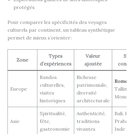
protégés
Pour comparer les spécificités des voyages
culturels par continent, un tableau synthétique
permet de mieux s’orienter :
Types
Valeur
Site
Zone
d’expériences
ajoutée
conseil
Randos
Richesse
Rome
,
culturelles,
patrimoniale,
Europe
Tallinn,
visites
diversité
Monemv
historiques
architecturale
Spiritualité,
Authenticité,
Bali, Lu
Asie
fête,
traditions
Prabang
gastronomie
vivantes
Inde