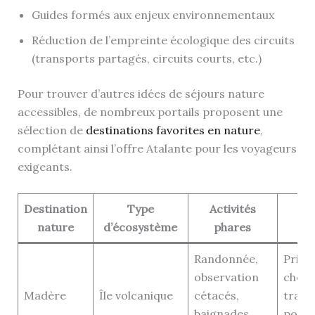
Guides formés aux enjeux environnementaux
Réduction de l’empreinte écologique des circuits
(transports partagés, circuits courts, etc.)
Pour trouver d’autres idées de séjours nature
accessibles, de nombreux portails proposent une
sélection de
destinations favorites en nature
,
complétant ainsi l’offre Atalante pour les voyageurs
exigeants.
Destination
Type
Activités
Co
nature
d’écosystème
phares
d’e
Randonnée,
Privil
observation
chemi
Madère
Île volcanique
cétacés,
trave
baignades
pour 