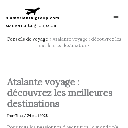
Aller
au
contenu
siamorientalgroup.com
Conseils de voyage
»
Atalante voyage : découvrez les
meilleures destinations
Atalante voyage :
découvrez les meilleures
destinations
Par
Gina
/
24 mai 2025
Pour tous les passionnés d’aventures, le monde n’a