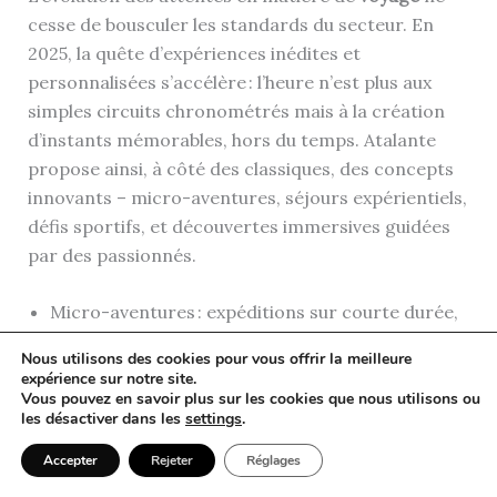
cesse de bousculer les standards du secteur. En
2025, la quête d’expériences inédites et
personnalisées s’accélère : l’heure n’est plus aux
simples circuits chronométrés mais à la création
d’instants mémorables, hors du temps. Atalante
propose ainsi, à côté des classiques, des concepts
innovants – micro-aventures, séjours expérientiels,
défis sportifs, et découvertes immersives guidées
par des passionnés.
Micro-aventures : expéditions sur courte durée,
proximité avec la nature et déconnexion
Nous utilisons des cookies pour vous offrir la meilleure
garantie.
expérience sur notre site.
Vous pouvez en savoir plus sur les cookies que nous utilisons ou
Voyages sur mesure : itinéraires créés selon les
les désactiver dans les
settings
.
envies, la saison et le niveau de chaque voyageur.
Accepter
Rejeter
Réglages
Ateliers et stages : photographie animalière,