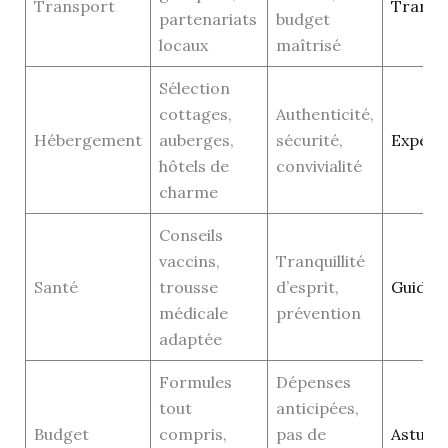
Transport
Transpo
partenariats
budget
locaux
maîtrisé
Sélection
cottages,
Authenticité,
Hébergement
auberges,
sécurité,
Expéri
hôtels de
convivialité
charme
Conseils
vaccins,
Tranquillité
Santé
trousse
d’esprit,
Guides
médicale
prévention
adaptée
Formules
Dépenses
tout
anticipées,
Budget
compris,
pas de
Astuce