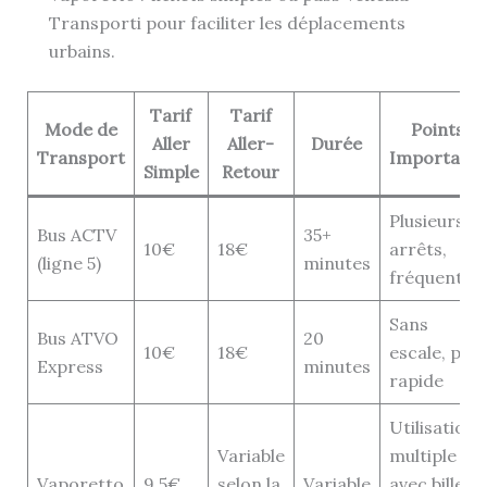
Transporti pour faciliter les déplacements
urbains.
Tarif
Tarif
Mode de
Points
Aller
Aller-
Durée
Transport
Importants
Simple
Retour
Plusieurs
Bus ACTV
35+
10€
18€
arrêts,
(ligne 5)
minutes
fréquent
Sans
Bus ATVO
20
10€
18€
escale, plus
Express
minutes
rapide
Utilisation
Variable
multiple
Vaporetto
9,5€
selon la
Variable
avec billet à