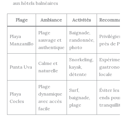
aux hôtels balnéaires
Plage
Ambiance
Activités
Recommanda
Plage
Baignade,
Playa
Privilégier l
sauvage et
randonnée,
Manzanillo
près de Pun
authentique
photo
Snorkeling,
Expérimente
Calme et
Punta Uva
kayak,
gastronomi
naturelle
détente
locale
Plage
Surf,
Éviter les w
Playa
dynamique
baignade,
ends pour
Cocles
avec accès
plage
tranquillité
facile