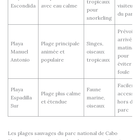
tropicaux
Escondida
avec eau calme
visiteurs
pour
du parc
snorkeling
Prévoir
arrivée
Playa
Plage principale
Singes,
matinale
Manuel
animée et
oiseaux
pour
Antonio
populaire
tropicaux
éviter la
foule
Facileme
Playa
Faune
Plage plus calme
accessibl
Espadilla
marine,
et étendue
hors du
Sur
oiseaux
parc
Les plages sauvages du parc national de Cabo