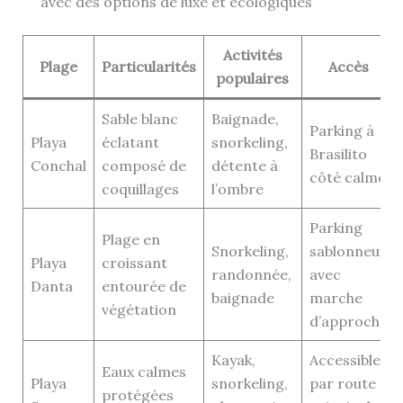
avec des options de luxe et écologiques
Activités
Plage
Particularités
Accès
populaires
Sable blanc
Baignade,
Parking à
Playa
éclatant
snorkeling,
Brasilito
Conchal
composé de
détente à
côté calme
coquillages
l’ombre
Parking
Plage en
Snorkeling,
sablonneux
Playa
croissant
randonnée,
avec
Danta
entourée de
baignade
marche
végétation
d’approche
Kayak,
Accessible
Eaux calmes
Playa
snorkeling,
par route
protégées