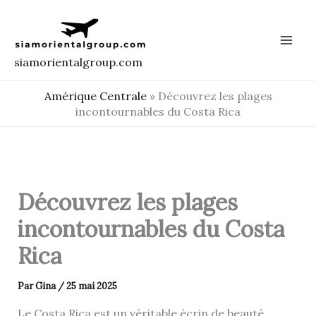
Aller
au
contenu
siamorientalgroup.com
Amérique Centrale
»
Découvrez les plages
incontournables du Costa Rica
Découvrez les plages
incontournables du Costa
Rica
Par
Gina
/
25 mai 2025
Le Costa Rica est un véritable écrin de beauté