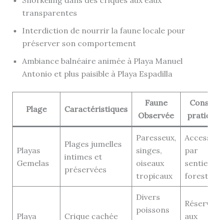
transparentes
Interdiction de nourrir la faune locale pour
préserver son comportement
Ambiance balnéaire animée à Playa Manuel
Antonio et plus paisible à Playa Espadilla
Faune
Conseil
Plage
Caractéristiques
Observée
pratique
Paresseux,
Accessibl
Plages jumelles
Playas
singes,
par
intimes et
Gemelas
oiseaux
sentiers
préservées
tropicaux
forestier
Divers
Réservée
poissons
Playa
Crique cachée
aux