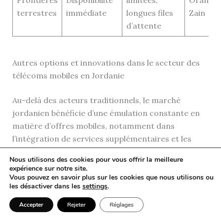
terrestres
immédiate
longues files
Zain
d’attente
Autres options et innovations dans le secteur des
télécoms mobiles en Jordanie
Au-delà des acteurs traditionnels, le marché
jordanien bénéficie d’une émulation constante en
matière d’offres mobiles, notamment dans
l’intégration de services supplémentaires et les
usages transfrontaliers. On observe une influx
Nous utilisons des cookies pour vous offrir la meilleure
d’opérateurs alternatifs et de fournisseurs
expérience sur notre site.
internationaux qui ouvrent la voie à plus d’options
Vous pouvez en savoir plus sur les cookies que nous utilisons ou
les désactiver dans les
settings
.
et de flexibilité.
Accepter
Rejeter
Réglages
Le rôle croissant des opérateurs internationaux et