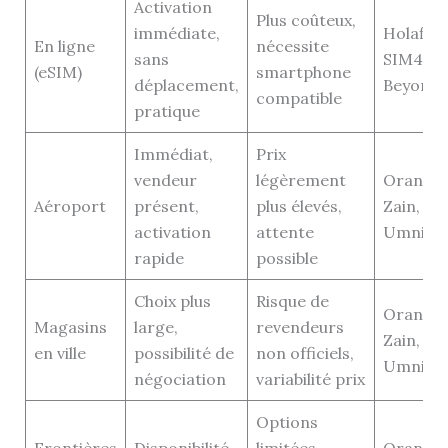
Activation
Plus coûteux,
immédiate,
Holafly,
En ligne
nécessite
sans
SIM4Tra
(eSIM)
smartphone
déplacement,
Beyonet
compatible
pratique
Immédiat,
Prix
vendeur
légèrement
Orange,
Aéroport
présent,
plus élevés,
Zain,
activation
attente
Umniah
rapide
possible
Choix plus
Risque de
Orange,
Magasins
large,
revendeurs
Zain,
en ville
possibilité de
non officiels,
Umniah
négociation
variabilité prix
Options
Frontières
Disponibilité
limitées,
Orange,