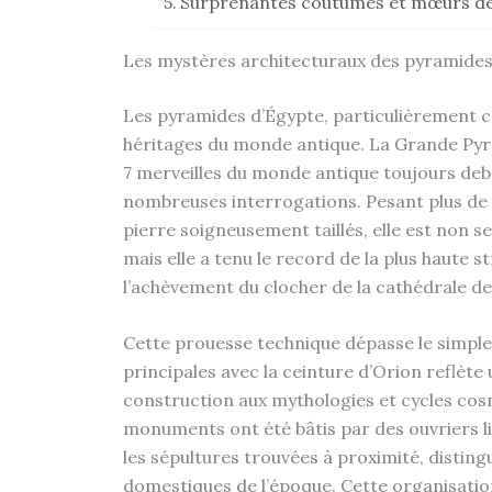
Surprenantes coutumes et mœurs de 
Les mystères architecturaux des pyramides 
Les pyramides d’Égypte, particulièrement cel
héritages du monde antique. La Grande Pyra
7 merveilles du monde antique toujours debo
nombreuses interrogations. Pesant plus de 6
pierre soigneusement taillés, elle est non s
mais elle a tenu le record de la plus haute 
l’achèvement du clocher de la cathédrale de
Cette prouesse technique dépasse le simple
principales avec la ceinture d’Orion reflète
construction aux mythologies et cycles cosm
monuments ont été bâtis par des ouvriers 
les sépultures trouvées à proximité, distin
domestiques de l’époque. Cette organisation