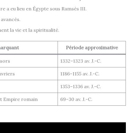
e a eu lieu en Égypte sous Ramsès III.
 avancés.
 la vie et la spiritualité.
marquant
Période approximative
ésors
1332–1323 av. J.-C.
uvriers
1186–1155 av. J.-C.
1353–1336 av. J.-C.
nt Empire romain
69–30 av. J.-C.