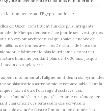
l’Égypte ancienne entre traditions et modernité
et leur influence sur l’Égypte moderne
les de Gizeh, constituent l’un des plus intrigants
mide de Khéops demeure à ce jour le seul vestige des
ut, un exploit architectural qui soulève encore de
 millions de tonnes avec ses 2 millions de blocs de
eulement le bâtiment le plus lourd jamais construit,
structure humaine pendant plus de 4 000 ans, jusqu’à
 Lincoln en Angleterre.
 aspect monumental : l’alignement des trois pyramides
 une sophistication astronomique remarquable, liant la
iques. Loin d’être l’ouvrage d’esclaves, ces
libres, rémunérés et respectés, comme en témoignent
guant clairement ces bâtisseurs des serviteurs
 sociale avancée illustre l’importance donnée à la