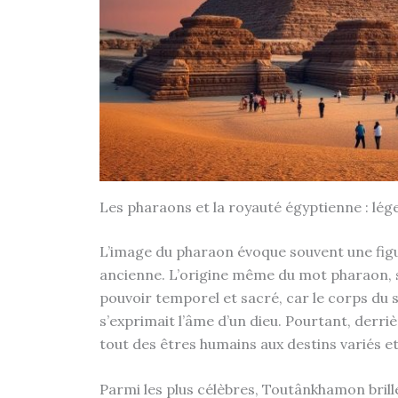
Les pharaons et la royauté égyptienne : lég
L’image du pharaon évoque souvent une figu
ancienne. L’origine même du mot pharaon, si
pouvoir temporel et sacré, car le corps du 
s’exprimait l’âme d’un dieu. Pourtant, derri
tout des êtres humains aux destins variés 
Parmi les plus célèbres, Toutânkhamon bril