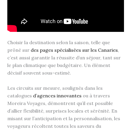
Choisir la destination selon la saison, telle que
prôné sur
des pages spécialisées sur les Canaries
,
c’est aussi garantir la réussite d’un séjour, tant sur
le plan climatique que budgétaire. Un élément
décisif souvent sous-estimé.
Les circuits sur mesure, soulignés dans les
catalogues
d’agences innovantes
ou à travers
Moreira Voyages, démontrent qu’il est possible
d’allier flexibilité, surprises locales et sérénité. En
misant sur l’anticipation et la personnalisation, les
voyageurs récoltent toutes les saveurs du