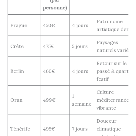
personne)
Patrimoine
Prague
450€
4 jours
artistique dense
Paysages
Crète
475€
5 jours
naturels variés
Retour sur le
Berlin
460€
4 jours
passé & quartier
festif
Culture
1
Oran
499€
méditerranéenn
semaine
vibrante
Douceur
Ténérife
495€
7 jours
climatique