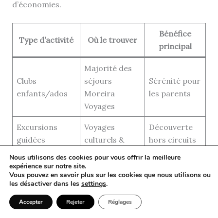
d’économies.
Bénéfice
Type d’activité
Où le trouver
principal
Majorité des
Clubs
séjours
Sérénité pour
enfants/ados
Moreira
les parents
Voyages
Excursions
Voyages
Découverte
guidées
culturels &
hors circuits
inédites
mixtes
classiques
Nous utilisons des cookies pour vous offrir la meilleure
expérience sur notre site.
Offres
Vous pouvez en savoir plus sur les cookies que nous utilisons ou
Ateliers
Immersion
les désactiver dans les
settings
.
thématiques
créatifs/cuisine
culturelle
printanières
Accepter
Rejeter
Réglages