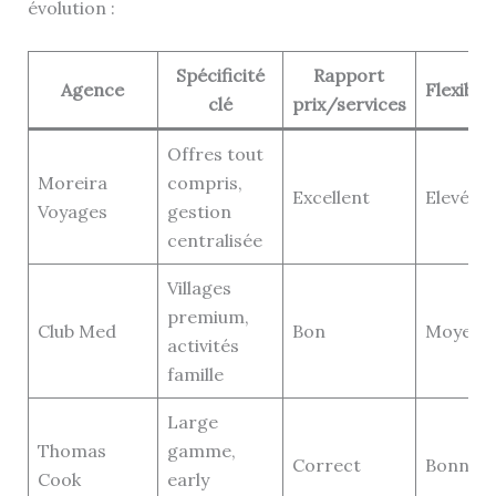
évolution :
Spécificité
Rapport
Agence
Flexibili
clé
prix/services
Offres tout
Moreira
compris,
Excellent
Elevée
Voyages
gestion
centralisée
Villages
premium,
Club Med
Bon
Moyenn
activités
famille
Large
Thomas
gamme,
Correct
Bonne
Cook
early