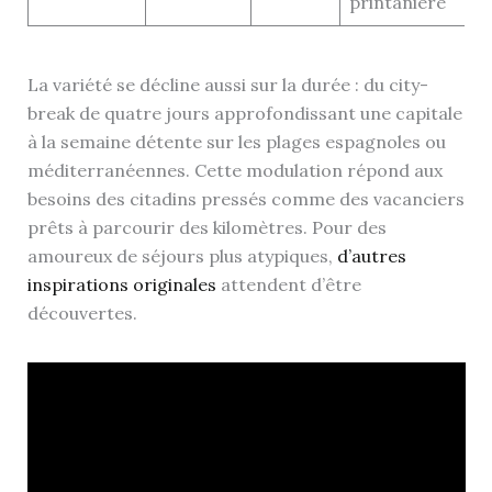
printanière
La variété se décline aussi sur la durée : du city-
break de quatre jours approfondissant une capitale
à la semaine détente sur les plages espagnoles ou
méditerranéennes. Cette modulation répond aux
besoins des citadins pressés comme des vacanciers
prêts à parcourir des kilomètres. Pour des
amoureux de séjours plus atypiques,
d’autres
inspirations originales
attendent d’être
découvertes.