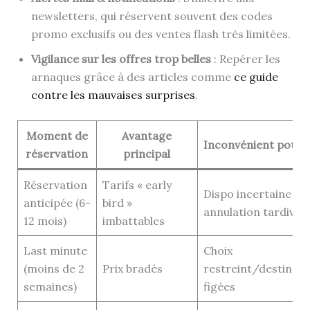
newsletters, qui réservent souvent des codes
promo exclusifs ou des ventes flash très limitées.
Vigilance sur les offres trop belles
: Repérer les
arnaques grâce à des articles comme
ce guide
contre les mauvaises surprises
.
Moment de
Avantage
Inconvénient potent
réservation
principal
Réservation
Tarifs « early
Dispo incertaine si
anticipée (6-
bird »
annulation tardive
12 mois)
imbattables
Last minute
Choix
(moins de 2
Prix bradés
restreint/destinati
semaines)
figées