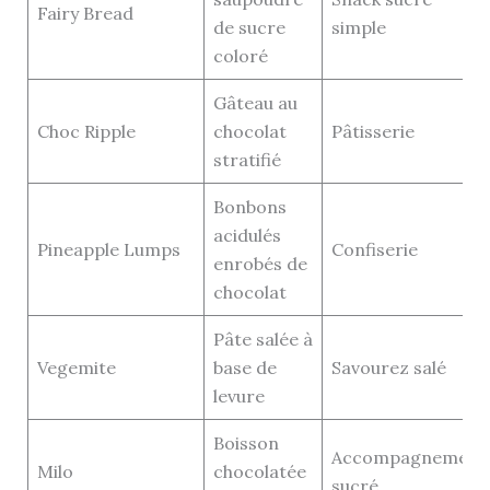
Fairy Bread
de sucre
simple
coloré
Gâteau au
Choc Ripple
chocolat
Pâtisserie
stratifié
Bonbons
acidulés
Pineapple Lumps
Confiserie
enrobés de
chocolat
Pâte salée à
Vegemite
base de
Savourez salé
levure
Boisson
Accompagnement
Milo
chocolatée
sucré