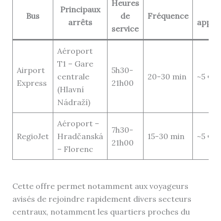
Heures
Principaux
Ta
Bus
de
Fréquence
arrêts
appro
service
Aéroport
T1 – Gare
Airport
5h30-
centrale
20-30 min
~5 €
Express
21h00
(Hlavní
Nádraží)
Aéroport –
7h30-
RegioJet
Hradčanská
15-30 min
~5 €
21h00
– Florenc
Cette offre permet notamment aux voyageurs
avisés de rejoindre rapidement divers secteurs
centraux, notamment les quartiers proches du