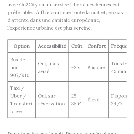
avec Go2City ou un service Uber à ces heures est
préférable. L’offre continue toute la nuit et, en cas
d’attente dans une capitale européenne,
l’expérience urbaine est plus sereine.
Option
Accessibilité
Coût
Confort
Fréquenc
Bus de
Oui, mais
Tous les
nuit
~2 €
Basique
avisé
45 min
907/910
Taxi /
Uber /
Oui, sur
25-
Disponibl
Élevé
Transfert
réservation
35 €
24/7
privé
Dans tous les cas, la nuit, Prague se prête à une