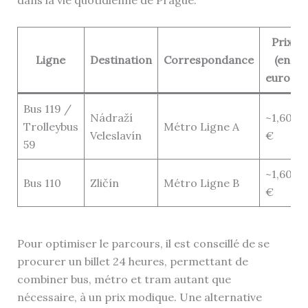
dans la vie quotidienne de Prague.
Prix
Ligne
Destination
Correspondance
(en
euros)
Bus 119 /
Nádraží
~1,60
Trolleybus
Métro Ligne A
Veleslavín
€
59
~1,60
Bus 110
Zličín
Métro Ligne B
€
Pour optimiser le parcours, il est conseillé de se
procurer un billet 24 heures, permettant de
combiner bus, métro et tram autant que
nécessaire, à un prix modique. Une alternative