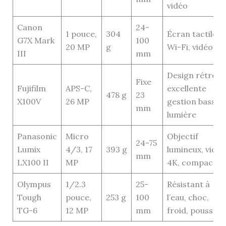
vidéo
Canon
24-
1 pouce,
304
Écran tactile,
G7X Mark
100
20 MP
g
Wi-Fi, vidéo 4K
III
mm
Design rétro,
Fixe
Fujifilm
APS-C,
excellente
478 g
23
X100V
26 MP
gestion basse
mm
lumière
Panasonic
Micro
Objectif
24-75
Lumix
4/3, 17
393 g
lumineux, vidéo
mm
LX100 II
MP
4K, compact
Olympus
1/2.3
25-
Résistant à
Tough
pouce,
253 g
100
l’eau, choc,
TG-6
12 MP
mm
froid, poussièr