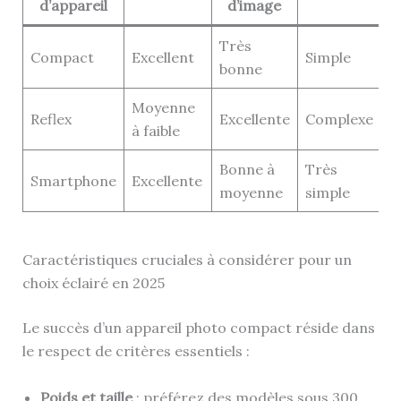
d’appareil
d’image
Très
Z
Compact
Excellent
Simple
bonne
p
Moyenne
O
Reflex
Excellente
Complexe
à faible
i
Bonne à
Très
L
Smartphone
Excellente
moyenne
simple
n
Caractéristiques cruciales à considérer pour un
choix éclairé en 2025
Le succès d’un appareil photo compact réside dans
le respect de critères essentiels :
Poids et taille
: préférez des modèles sous 300