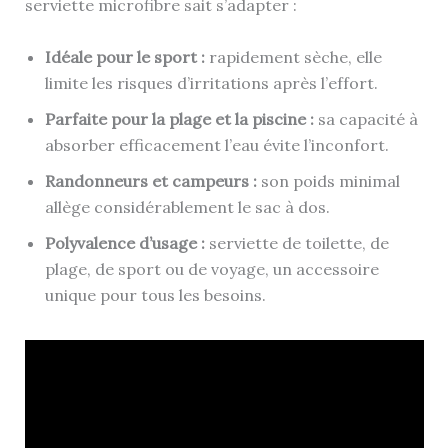
serviette microfibre sait s’adapter :
Idéale pour le sport :
rapidement sèche, elle
limite les risques d’irritations après l’effort.
Parfaite pour la plage et la piscine :
sa capacité à
absorber efficacement l’eau évite l’inconfort.
Randonneurs et campeurs :
son poids minimal
allège considérablement le sac à dos.
Polyvalence d’usage :
serviette de toilette, de
plage, de sport ou de voyage, un accessoire
unique pour tous les besoins.