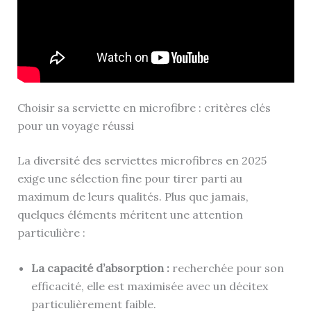
Choisir sa serviette en microfibre : critères clés
pour un voyage réussi
La diversité des serviettes microfibres en 2025
exige une sélection fine pour tirer parti au
maximum de leurs qualités. Plus que jamais,
quelques éléments méritent une attention
particulière :
La capacité d’absorption :
recherchée pour son
efficacité, elle est maximisée avec un décitex
particulièrement faible.