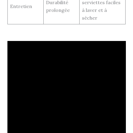
Durabilité
serviettes faciles
Entretien
prolongée
à laver et à
sécher