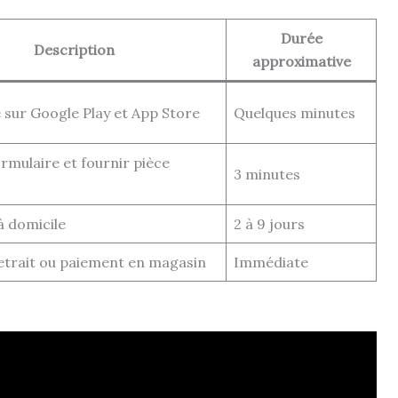
Durée
Description
approximative
 sur Google Play et App Store
Quelques minutes
rmulaire et fournir pièce
3 minutes
à domicile
2 à 9 jours
etrait ou paiement en magasin
Immédiate