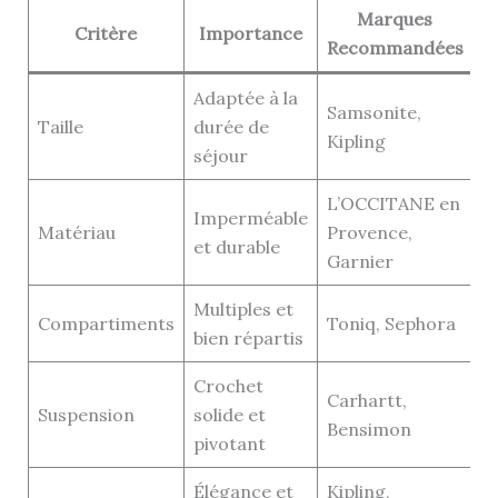
Marques
Critère
Importance
Recommandées
Adaptée à la
Samsonite,
Taille
durée de
Kipling
séjour
L’OCCITANE en
Imperméable
Matériau
Provence,
et durable
Garnier
Multiples et
Compartiments
Toniq, Sephora
bien répartis
Crochet
Carhartt,
Suspension
solide et
Bensimon
pivotant
Élégance et
Kipling,