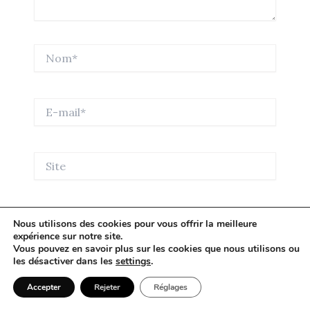
Nom*
E-
mail*
Site
Enregistrer mon nom, mon e-mail et mon site
Nous utilisons des cookies pour vous offrir la meilleure
expérience sur notre site.
dans le navigateur pour mon prochain commentaire.
Vous pouvez en savoir plus sur les cookies que nous utilisons ou
les désactiver dans les
settings
.
Saisissez votre réponse en chiffres
Accepter
Rejeter
Réglages