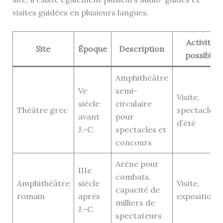
visites guidées en plusieurs langues.
Activités
Site
Époque
Description
possibles
Amphithéâtre
Ve
semi-
Visite,
siècle
circulaire
Théâtre grec
spectacle
avant
pour
d’été
J.-C.
spectacles et
concours
Arène pour
IIIe
combats,
Amphithéâtre
siècle
Visite,
capacité de
romain
après
expositions
milliers de
J.-C.
spectateurs