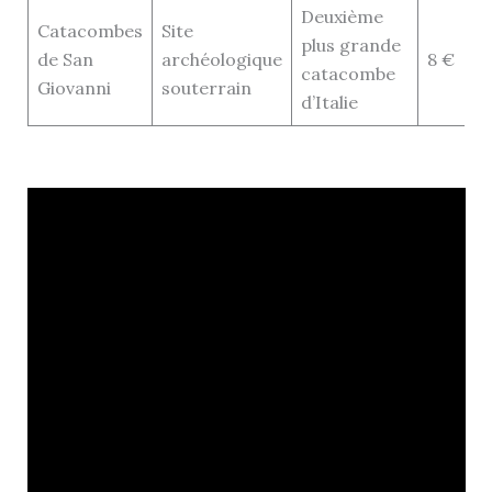
Deuxième
Catacombes
Site
plus grande
de San
archéologique
8 €
catacombe
Giovanni
souterrain
d’Italie