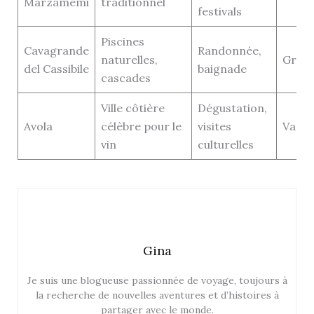
Marzamemi
traditionnel
festivals
Piscines
Cavagrande
Randonnée,
naturelles,
Gratu
del Cassibile
baignade
cascades
Ville côtière
Dégustation,
Avola
célèbre pour le
visites
Varia
vin
culturelles
Gina
Je suis une blogueuse passionnée de voyage, toujours à
la recherche de nouvelles aventures et d’histoires à
partager avec le monde.