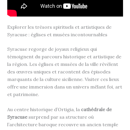
Explorer les trésors spirituels et artistiques de
Syracuse : églises et musées incontournables
Syracuse regorge de joyaux religieux qui
témoignent du parcours historique et artistique de
la région. Les églises et musées de la ville révèlent
des œuvres uniques et racontent des épisodes
marquants de la culture sicilienne. Visiter ces lieux
offre une immersion dans un univers mêlant foi, art
et patrimoine.
Au centre historique d’Ortigia, la
cathédrale de
Syracuse
surprend par sa structure où
l’architecture baroque recouvre un ancien temple