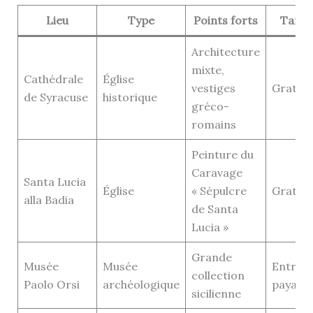
Lieu
Type
Points forts
Tarif
Architecture
mixte,
Cathédrale
Église
vestiges
Gratuit
de Syracuse
historique
gréco-
romains
Peinture du
Caravage
Santa Lucia
Église
« Sépulcre
Gratuit
alla Badia
de Santa
Lucia »
Grande
Musée
Musée
Entrée
collection
Paolo Orsi
archéologique
payant
sicilienne