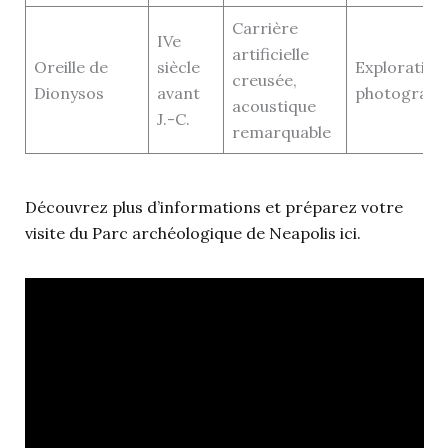
Carrière
IVe
artificielle
Oreille de
siècle
Exploration
creusée,
Dionysos
avant
photograph
acoustique
J.-C.
remarquable
Découvrez plus d’informations et préparez votre
visite du Parc archéologique de Neapolis ici.