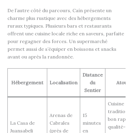
De l’autre côté du parcours, Caín présente un
charme plus rustique avec des hébergements
ruraux typiques. Plusieurs bars et restaurants
offrent une cuisine locale riche en saveurs, parfaite
pour regagner des forces. Un supermarché
permet aussi de s’équiper en boissons et snacks
avant ou après la randonnée.
Distance
Hébergement
Localisation
du
Atouts
Sentier
Cuisine
traditionne
Arenas de
15
bon rappo
La Casa de
Cabrales
minutes
qualité-pri
Juansabeli
(près de
en