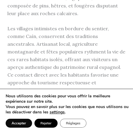
composée de pins, hêtres, et fougères disputant
leur place aux roches calcaires.
Les villages intimistes en bordure du sentier,
comme Caín, conservent des traditions
ancestrales. Artisanat local, agriculture
montagnarde et fêtes populaires rythment la vie de
ces rares habitats isolés, offrant aux visiteurs un
aperçu authentique du patrimoine rural espagnol.
Ce contact direct avec les habitants favorise une
approche du tourisme respectueuse et
enrichissante.
Nous utilisons des cookies pour vous offrir la meilleure
expérience sur notre site.
Cette destination inspire également des initiatives
Vous pouvez en savoir plus sur les cookies que nous utilisons ou
les désactiver dans les
settings
.
visant à préserver ce joyau naturel, en instauration
de collaborations entre autorités locales, acteurs
Accepter
Rejeter
Réglages
touristiques et visiteurs. Par exemple, l’accent est