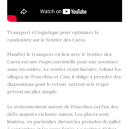
Transport et logistique pour optimiser la
randonnée sur le Sentier des Cares
Planifier le transport en lien avec le Sentier des
Cares est une étape essentielle pour une aventure
sans encombre. Le sentier étant linéaire, reliant les
villages de Poncebos et Caín, il oblige à prendre des
dispositions pour le retour, surtout si le trajet
prévoit un aller simple.
Le stationnement autour de Poncebos est l’un des
défis majeurs en haute saison. Les places sont
limitées, en particulier durant les périodes de juillet
à septembre et les jours fériés. Le parking d’Obar,