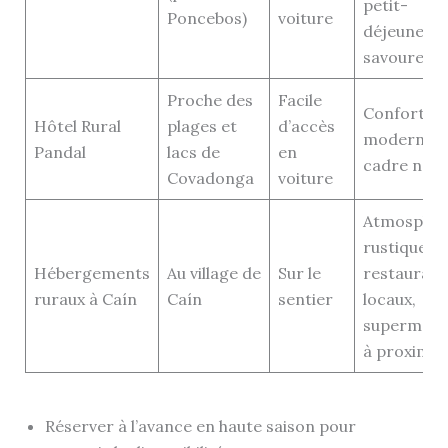
petit-
Poncebos)
voiture
déjeuner
savoureux
Proche des
Facile
Confort
Hôtel Rural
plages et
d’accès
moderne,
Pandal
lacs de
en
cadre natu
Covadonga
voiture
Atmosphè
rustique,
Hébergements
Au village de
Sur le
restaurant
ruraux à Caín
Caín
sentier
locaux,
supermarc
à proximit
Réserver à l’avance en haute saison pour