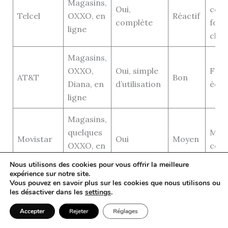
Magasins,
Oui,
couv
Telcel
OXXO, en
Réactif
complète
forfa
ligne
cher
Magasins,
OXXO,
Oui, simple
Forf
AT&T
Bon
Diana, en
d’utilisation
éco
ligne
Magasins,
quelques
Moin
Movistar
Oui
Moyen
OXXO, en
couv
ligne
Nous utilisons des cookies pour vous offrir la meilleure
expérience sur notre site.
Vous pouvez en savoir plus sur les cookies que nous utilisons ou
les désactiver dans les
settings
.
Se tenir informé des promotions temporaires,
recharges offertes ou bonus est aussi une bonne
Accepter
Rejeter
Réglages
manière d’augmenter la valeur de son forfait et