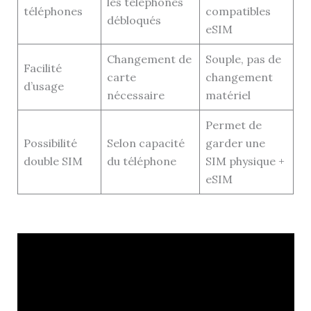
les téléphones
téléphones
compatibles
débloqués
eSIM
Changement de
Souple, pas de
Facilité
carte
changement
d’usage
nécessaire
matériel
Permet de
Possibilité
Selon capacité
garder une
double SIM
du téléphone
SIM physique +
eSIM