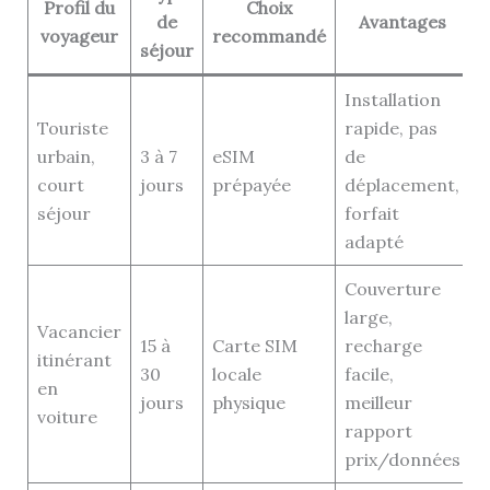
Profil du
Choix
de
Avantages
voyageur
recommandé
séjour
Installation
Touriste
rapide, pas
urbain,
3 à 7
eSIM
de
court
jours
prépayée
déplacement,
séjour
forfait
adapté
Couverture
large,
Vacancier
15 à
Carte SIM
recharge
itinérant
30
locale
facile,
en
jours
physique
meilleur
voiture
rapport
prix/données