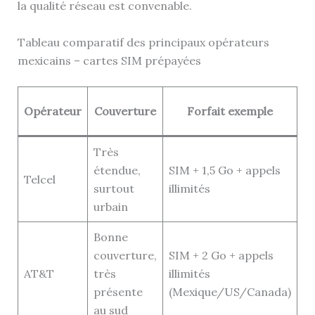
la qualité réseau est convenable.
Tableau comparatif des principaux opérateurs
mexicains – cartes SIM prépayées
Opérateur
Couverture
Forfait exemple
ap
Très
étendue,
SIM + 1,5 Go + appels
25
Telcel
surtout
illimités
(~
urbain
Bonne
couverture,
SIM + 2 Go + appels
20
AT&T
très
illimités
(~
présente
(Mexique/US/Canada)
au sud