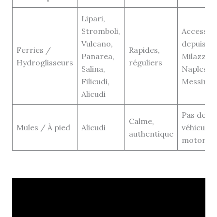
Lipari,
Stromboli,
Accessibl
Vulcano,
depuis
Ferries /
Rapides,
Panarea,
Milazzo,
Hydroglisseurs
réguliers
Salina,
Naples,
Filicudi,
Messine
Alicudi
Pas de
Calme,
Mules / À pied
Alicudi
véhicules
authentique
motorisé