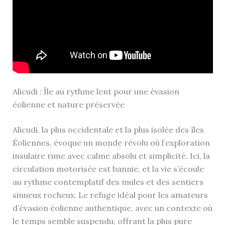
Alicudi : Île au rythme lent pour une évasion
éolienne et nature préservée
Alicudi, la plus occidentale et la plus isolée des îles
Éoliennes, évoque un monde révolu où l’exploration
insulaire rime avec calme absolu et simplicité. Ici, la
circulation motorisée est bannie, et la vie s’écoule
au rythme contemplatif des mules et des sentiers
sinueux rocheux. Le refuge idéal pour les amateurs
d’évasion éolienne authentique, avec un contexte où
le temps semble suspendu, offrant la plus pure