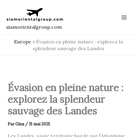
Aller
au
contenu
siamorientalgroup.com
Europe
»
Évasion en pleine nature : explorez la
splendeur sauvage des Landes
Évasion en pleine nature :
explorez la splendeur
sauvage des Landes
Par
Gina
/
31 mai 2025
Les Landes, vaste territoire bordé par l’Atlantique,