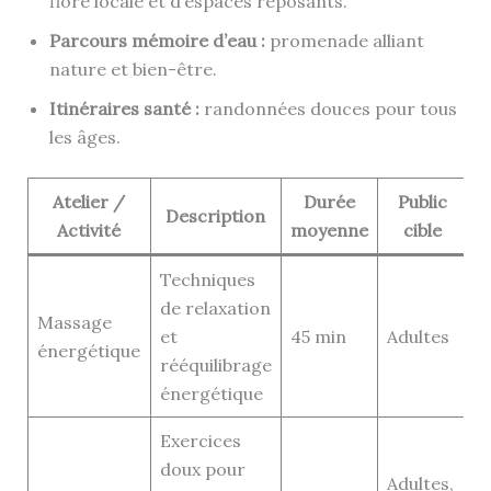
flore locale et d’espaces reposants.
Parcours mémoire d’eau :
promenade alliant
nature et bien-être.
Itinéraires santé :
randonnées douces pour tous
les âges.
Atelier /
Durée
Public
Description
Activité
moyenne
cible
Techniques
de relaxation
Massage
et
45 min
Adultes
énergétique
rééquilibrage
énergétique
Exercices
doux pour
Adultes,