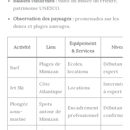
Balades culturelles :
visite du musée du Prieuré,
patrimoine UNESCO.
Observation des paysages :
promenades sur les
dunes et plages sauvages.
Equipement
Activité
Lieu
Niveau
& Services
Plages de
Ecoles,
Débutant à
Surf
Mimizan
locations
expert
Côte
Intermédiai
Jet Ski
Locations
Atlantique
à expert
Plongée
Spots
Encadrement
Débutant à
sous-
autour de
professionnel
confirmé
marine
Mimizan