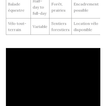
Half-
Balade
Forêt,
Encadrement
day to
équestre
prairies
possible
full-day
Vélo tout-
Sentiers
Location vélo
Variable
terrain
forestiers
disponible