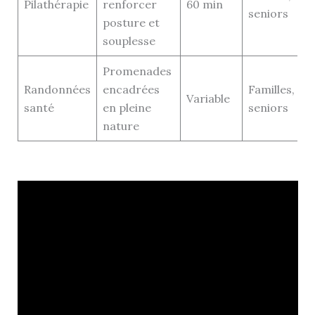
Pilathérapie
renforcer
60 min
seniors
posture et
souplesse
Promenades
Randonnées
encadrées
Familles,
Variable
santé
en pleine
seniors
nature