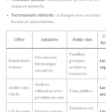
espaces naturels.
Partenariats culturels :
échanges avec acteurs
locaux et associations.
Cont
Offre
Initiative
Public visé
Réser
Familles,
Découverte
Randonnée
groupes
Lien v
thématique
Nature
scolaires,
expér
encadrée
touristes
Ateliers
Atelier des
Lien v
culinaires avec
Tous publics
Chefs
atelie
produits locaux
Touristes en
L’Echappée
Séjours nature
Lien v