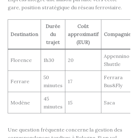
gare, position stratégique du réseau ferroviaire.
Durée
Coût
Destination
du
approximatif
Compagnie
trajet
(EUR)
Appennino
Florence
1h30
20
Shuttle
50
Ferrara
Ferrare
17
minutes
Bus&Fly
45
Modène
15
Saca
minutes
Une question fréquente concerne la gestion des
correspondances tardives à Bologne. Si un vol